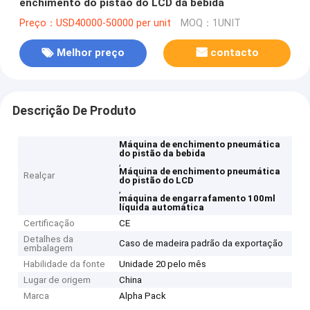
enchimento do pistão do LCD da bebida
Preço：USD40000-50000 per unit
MOQ：1UNIT
Melhor preço
contacto
Descrição De Produto
Máquina de enchimento pneumática
do pistão da bebida
,
Máquina de enchimento pneumática
Realçar
do pistão do LCD
,
máquina de engarrafamento 100ml
líquida automática
Certificação
CE
Detalhes da
Caso de madeira padrão da exportação
embalagem
Habilidade da fonte
Unidade 20 pelo mês
Lugar de origem
China
Marca
Alpha Pack