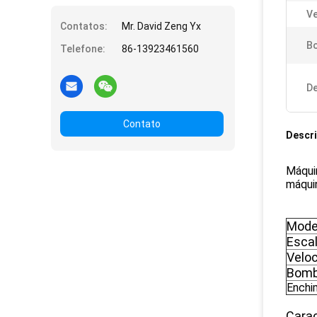
Ve
Contatos:
Mr. David Zeng Yx
B
Telefone:
86-13923461560
De
Contato
Descr
Máqui
máqui
Mode
Esca
Velo
Bomb
Enchi
Carac