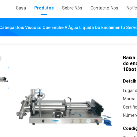
Casa
Produtos
Sobre Nós
Contacte-Nos
Notíc
 Cabeça Dois Viscoso Que Enche A Água Líquida Do Enchimento Serv
Baixa 
do en
10bot
Detalh
Lugar 
Marca:
Certifi
Número
Condiç