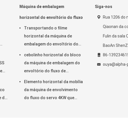
Máquina de embalagem
Siga-nos
Rua 1206 do 
horizontal do envoltório do fluxo
Qiaonan da c
Transportando o filme
horizontal da máquina de
Fulin da sala
embalagem do envoltório do
BaoAn ShenZ
fluxo 220V na largura do filme
cebolinho horizontal do bloco
86-13923461
da parte inferior 450mm
6SS
da máquina de embalagem do
ouya@alpha-
te
envoltório do fluxo de
150pcs/Min KOP
Elemento horizontal da mobília
ico
da máquina de envolvimento
e de
do fluxo do servo 4KW que
de
empacota a altura de 65mm
nto do malote de Premade fornecedor. © 2021 - 2026 Shenzhen Ouya I