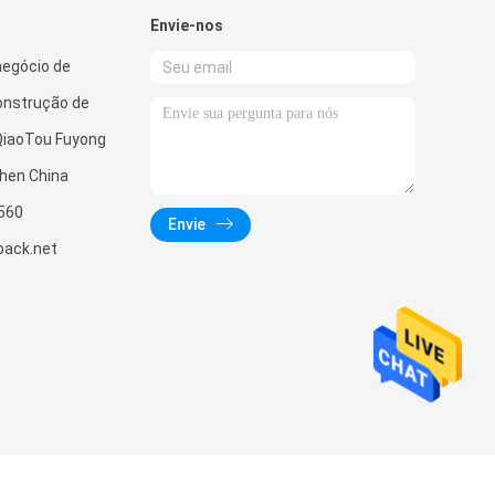
Envie-nos
negócio de
onstrução de
 QiaoTou Fuyong
hen China
560
Envie
pack.net
ndustry Co., Ltd.. All Rights Reserved.