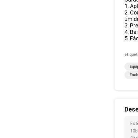
1. Ap
2. Co
úmid
3. Pr
4. Ba
5. Fá
etiquet
Equi
Ench
Dese
Est
10b