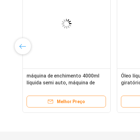
máquina de enchimento 4000ml
Óleo lí
líquida semi auto, máquina de
giratóri
enchimento ascendente da bomba
que enc
de engrenagem de 10bottles/Min
Melhor Preço
3ml