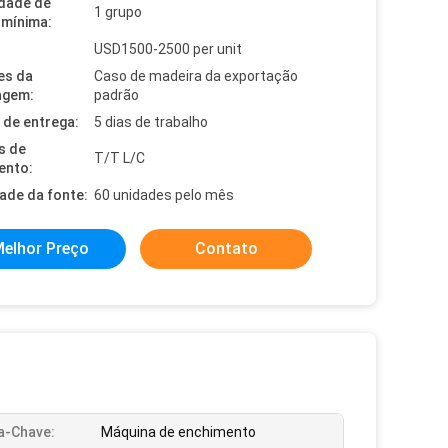
dade de
1 grupo
mínima:
USD1500-2500 per unit
es da
Caso de madeira da exportação
agem:
padrão
de entrega:
5 dias de trabalho
s de
T/T L/C
ento:
dade da fonte:
60 unidades pelo mês
elhor Preço
Contato
a-Chave:
Máquina de enchimento