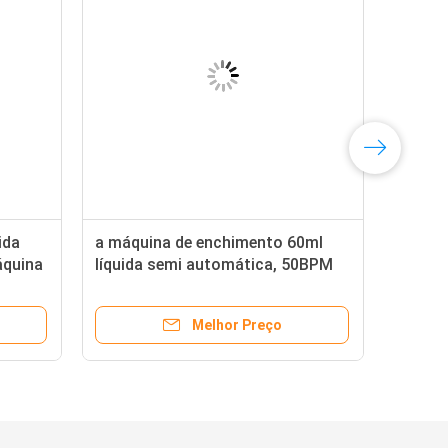
ida
a máquina de enchimento 60ml
áquina
líquida semi automática, 50BPM
r Pump
pneumático adota a máquina de
enchimento de creme
Melhor Preço