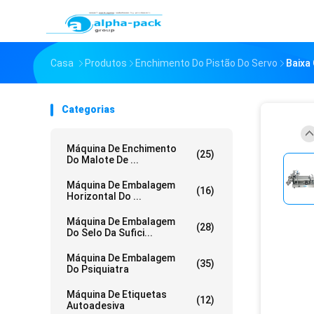
Casa
Produtos
Enchimento Do Pistão Do Servo
Baixa
Categorias
Máquina De Enchimento
(25)
Do Malote De ...
Máquina De Embalagem
(16)
Horizontal Do ...
Máquina De Embalagem
(28)
Do Selo Da Sufici...
Máquina De Embalagem
(35)
Do Psiquiatra
Máquina De Etiquetas
(12)
Autoadesiva