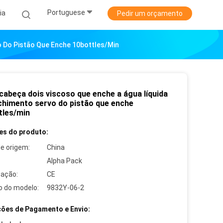
Portuguese
ia
Pedir um orçamento
o Do Pistão Que Enche 10bottles/min
cabeça dois viscoso que enche a água líquida
chimento servo do pistão que enche
tles/min
es do produto:
de origem:
China
Alpha Pack
cação:
CE
 do modelo:
9832Y-06-2
ões de Pagamento e Envio: