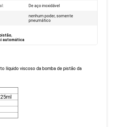
al:
De aço inoxidável
nenhum poder, somente
pneumático
pistão
,
i automática
to líquido viscoso da bomba de pistão da
0-25ml