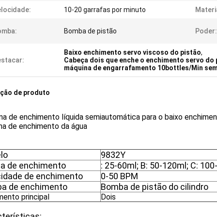
locidade:
10-20 garrafas por minuto
Materi
omba:
Bomba de pistão
Poder:
Baixo enchimento servo viscoso do pistão
,
stacar:
Cabeça dois que enche o enchimento servo do 
máquina de engarrafamento 10bottles/Min sem
ição de produto
na de enchimento líquida semiautomática para o baixo enchimen
na de enchimento da água
lo
9832Y
la de enchimento
: 25-60ml; B: 50-120ml; C: 10
cidade de enchimento
0-50 BPM
a de enchimento
Bomba de pistão do cilindro
mento principal
Dois
terísticas: