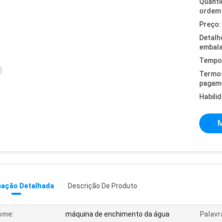
Quanti
ordem 
Preço:
Detalh
embal
Tempo 
Termo
pagam
Habili
M
mação Detalhada
Descrição De Produto
ome:
máquina de enchimento da água
Palavr