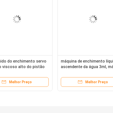
quido do enchimento servo
máquina de enchimento líqu
o viscoso alto do pistão
ascendente da água 3ml, m
he 20bottles/Min
de 10ml 15bottles/Min Gea
Liquid Filling
Melhor Preço
Melhor Preço