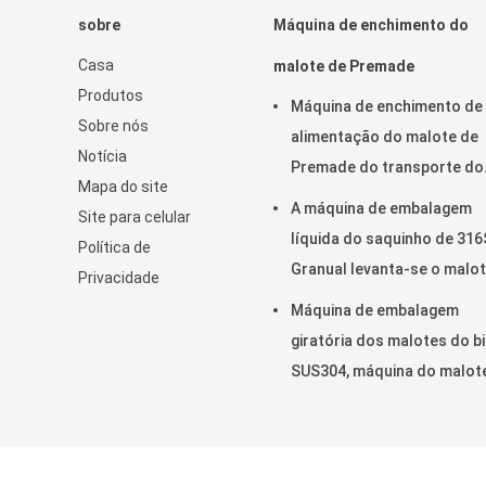
sobre
Máquina de enchimento do
Casa
malote de Premade
Produtos
Máquina de enchimento de
Sobre nós
alimentação do malote de
Notícia
Premade do transporte do
Mapa do site
produto pastoso selagem
A máquina de embalagem
Site para celular
giratória 45ppm
líquida do saquinho de 31
Política de
Granual levanta-se o malo
Privacidade
380V
Máquina de embalagem
giratória dos malotes do b
SUS304, máquina do malot
Premade do comprimento 
150mm
CHINA bom qualidade Máquina de enchime