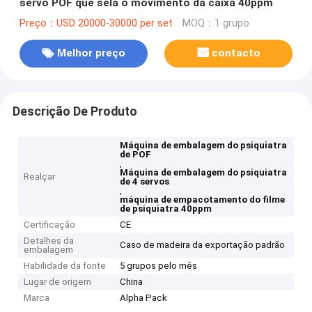
servo POF que sela o movimento da caixa 40ppm
Preço：USD 20000-30000 per set
MOQ：1 grupo
Melhor preço
contacto
Descrição De Produto
Máquina de embalagem do psiquiatra
de POF
,
Máquina de embalagem do psiquiatra
Realçar
de 4 servos
,
máquina de empacotamento do filme
de psiquiatra 40ppm
Certificação
CE
Detalhes da
Caso de madeira da exportação padrão
embalagem
Habilidade da fonte
5 grupos pelo mês
Lugar de origem
China
Marca
Alpha Pack