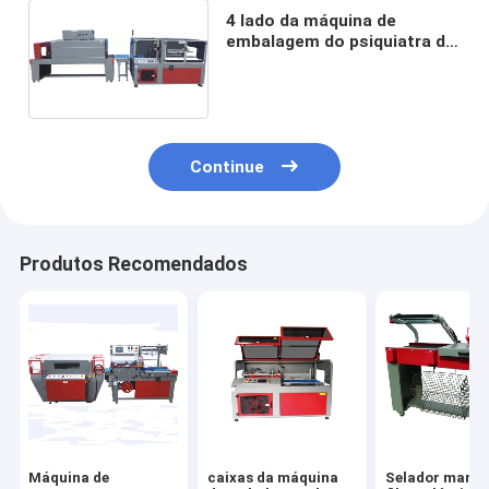
4 lado da máquina de
embalagem do psiquiatra do
servo POF que sela o
movimento da caixa 40ppm
Continue
Produtos Recomendados
Máquina de
caixas da máquina
Selador manua