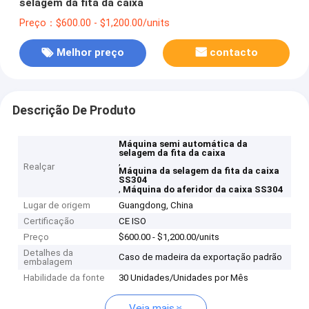
selagem da fita da caixa
Preço：$600.00 - $1,200.00/units
Melhor preço
contacto
Descrição De Produto
Máquina semi automática da
selagem da fita da caixa
,
Realçar
Máquina da selagem da fita da caixa
SS304
,
Máquina do aferidor da caixa SS304
Lugar de origem
Guangdong, China
Certificação
CE ISO
Preço
$600.00 - $1,200.00/units
Detalhes da
Caso de madeira da exportação padrão
embalagem
Habilidade da fonte
30 Unidades/Unidades por Mês
Veja mais